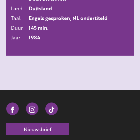
Land
Duitsland
Taal
Engels gesproken, NL ondertiteld
Duur
145 min.
Jaar
1984
Nieuwsbrief