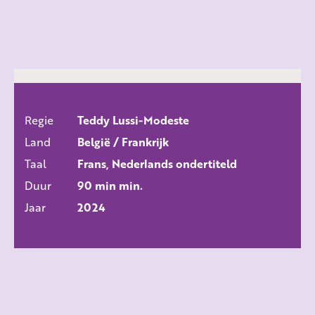
Regie
Teddy Lussi-Modeste
ALLE FILMS
Land
België / Frankrijk
Taal
Frans, Nederlands ondertiteld
Duur
90 min min.
Jaar
2024