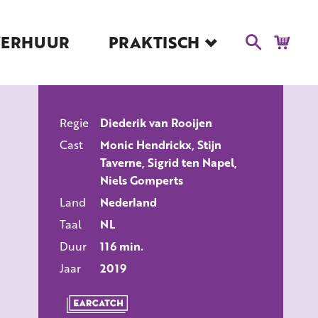
VERHUUR
PRAKTISCH
Blog
Route en Contact
Toegankelijkheid
Regie
Diederik van Rooijen
Educatie
ALLE FILMS
Cast
Monic Hendrickx, Stijn
Kaartverkoop en
Taverne, Sigrid ten Napel,
Tarieven
Niels Gomperts
Over Het Ketelhuis
Land
Nederland
Vacatures
Taal
NL
Duur
116 min.
Jaar
2019