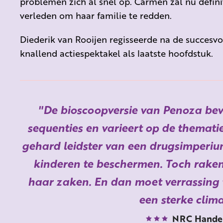
problemen zich al snel op. Carmen zal nu defin
verleden om haar familie te redden.
Diederik van Rooijen regisseerde na de succesvol
knallend actiespektakel als laatste hoofdstuk.
De bioscoopversie van Penoza be
sequenties en varieert op de themati
gehard leidster van een drugsimperiu
kinderen te beschermen. Toch raken
haar zaken. En dan moet verrassing 
een sterke clim
NRC Handel