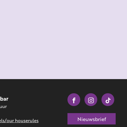
obar
 uur
Nieuwsbrief
ls/our houserules