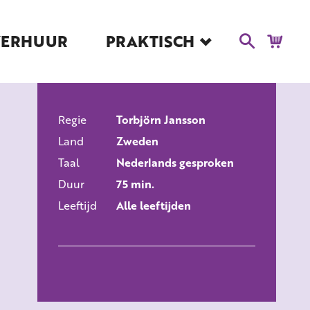
VERHUUR
PRAKTISCH
Blog
Route en Contact
Toegankelijkheid
Regie
Educatie
Torbjörn Jansson
ALLE FILMS
Land
Zweden
Kaartverkoop en
Tarieven
Taal
Nederlands gesproken
Duur
75 min.
Over Het Ketelhuis
Leeftijd
Alle leeftijden
Vacatures