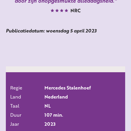
door zijn onopgesmukte alledaagsheid.
NRC
Publicatiedatum: woensdag 5 april 2023
Regie
Mercedes Stalenhoef
ALLE FILMS
Land
Nederland
Taal
NL
Duur
107 min.
Jaar
2023