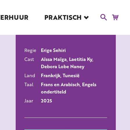
VERHUUR
PRAKTISCH
Blog
Route en Contact
Toegankelijkheid
Regie
Erige Sehiri
Educatie
ALLE FILMS
Cast
Aïssa Maïga, Laetitia Ky,
Kaartverkoop en
Debora Lobe Naney
Tarieven
Land
Frankrijk, Tunesië
Over Het Ketelhuis
Taal
Frans en Arabisch, Engels
Vacatures
ondertiteld
Jaar
2025