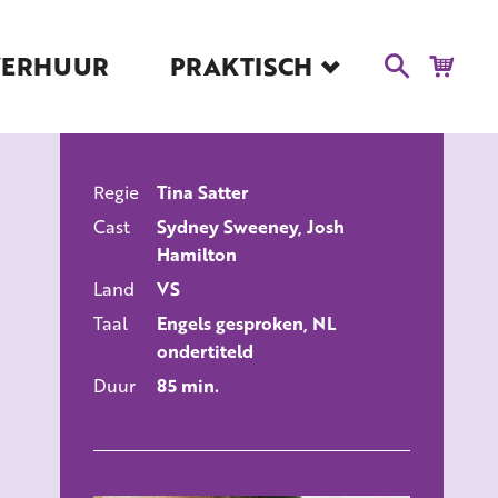
VERHUUR
PRAKTISCH
Blog
Route en Contact
Toegankelijkheid
Regie
Tina Satter
Educatie
ALLE FILMS
Cast
Sydney Sweeney, Josh
Kaartverkoop en
Hamilton
Tarieven
Land
VS
Over Het Ketelhuis
Taal
Engels gesproken, NL
Vacatures
ondertiteld
Duur
85 min.