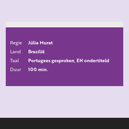
Regie
Júlia Murat
ALLE FILMS
Land
Brazilië
Taal
Portugees gesproken, EN ondertiteld
Duur
100 min.