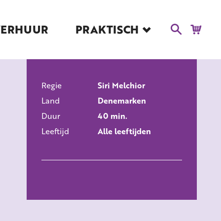
VERHUUR
PRAKTISCH
Blog
Route en Contact
Toegankelijkheid
Regie
Educatie
Siri Melchior
ALLE FILMS
Land
Denemarken
Kaartverkoop en
Tarieven
Duur
40 min.
Leeftijd
Alle leeftijden
Over Het Ketelhuis
Vacatures