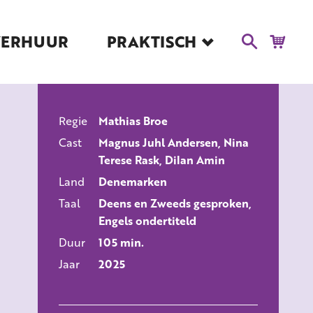
VERHUUR
PRAKTISCH
Blog
Route en Contact
Toegankelijkheid
Regie
Mathias Broe
Educatie
ALLE FILMS
Cast
Magnus Juhl Andersen, Nina
Kaartverkoop en
Terese Rask, Dilan Amin
Tarieven
Land
Denemarken
Over Het Ketelhuis
Taal
Deens en Zweeds gesproken,
Vacatures
Engels ondertiteld
Duur
105 min.
Jaar
2025