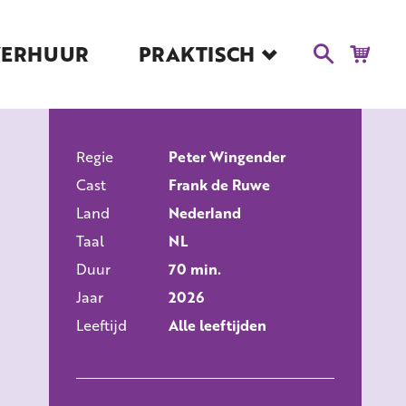
VERHUUR
PRAKTISCH
Blog
Route en Contact
Toegankelijkheid
Regie
Educatie
Peter Wingender
ALLE FILMS
Cast
Frank de Ruwe
Kaartverkoop en
Tarieven
Land
Nederland
Taal
NL
Over Het Ketelhuis
Duur
70 min.
Vacatures
Jaar
2026
Leeftijd
Alle leeftijden