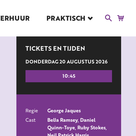
VERHUUR
PRAKTISCH
Blog
Route en Contact
Toegankelijkheid
TICKETS EN TIJDEN
Educatie
DONDERDAG 20 AUGUSTUS 2026
Kaartverkoop en
Tarieven
10:45
Over Het Ketelhuis
Vacatures
Regie
George Jaques
ALLE FILMS
Cast
Bella Ramsey, Daniel
Quinn-Toye, Ruby Stokes,
Neil Patrick Harris