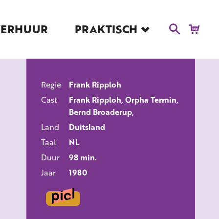
VERHUUR
PRAKTISCH
Blog
Route en Contact
Toegankelijkheid
Regie
Frank Ripploh
Educatie
ALLE FILMS
Cast
Frank Ripploh, Orpha Termin,
Kaartverkoop en
Bernd Broaderup,
Tarieven
Land
Duitsland
Over Het Ketelhuis
Taal
NL
Vacatures
Duur
98 min.
Jaar
1980