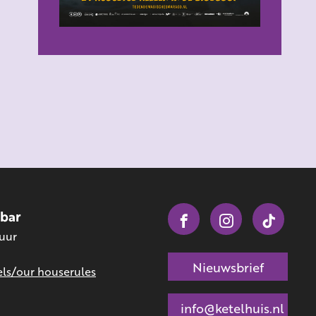
obar
 uur
Nieuwsbrief
ls/our houserules
info@ketelhuis.nl