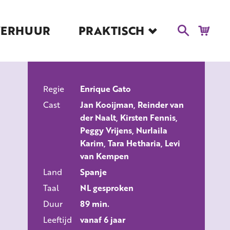
VERHUUR
PRAKTISCH
Blog
Route en Contact
Toegankelijkheid
Regie
Educatie
Enrique Gato
ALLE FILMS
Cast
Jan Kooijman, Reinder van
Kaartverkoop en
der Naalt, Kirsten Fennis,
Tarieven
Peggy Vrijens, Nurlaila
Over Het Ketelhuis
Karim, Tara Hetharia, Levi
van Kempen
Vacatures
Land
Spanje
Taal
NL gesproken
Duur
89 min.
Leeftijd
vanaf 6 jaar