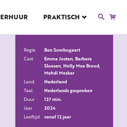
VERHUUR
PRAKTISCH
Blog
Route en Contact
Toegankelijkheid
Educatie
Regie
Ben Sombogaart
ALLE FILMS
Cast
Emma Josten, Barbara
Kaartverkoop en
Sloesen, Holly Mae Brood,
Tarieven
Mehdi Meskar
Over Het Ketelhuis
Land
Nederland
Vacatures
Taal
Nederlands gesproken
Duur
127 min.
Jaar
2024
Leeftijd
vanaf 12 jaar