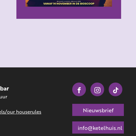
obar
 uur
Nieuwsbrief
ls/our houserules
info@ketelhuis.nl