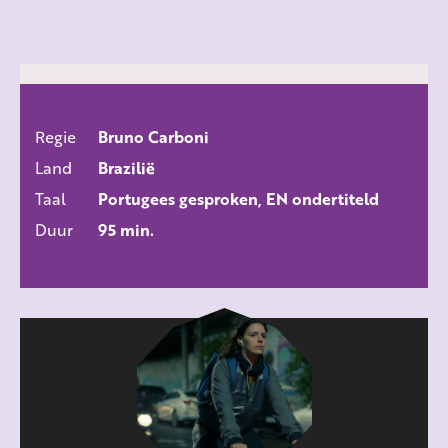
Regie
Bruno Carboni
ALLE FILMS
Land
Brazilië
Taal
Portugees gesproken, EN ondertiteld
Duur
95 min.