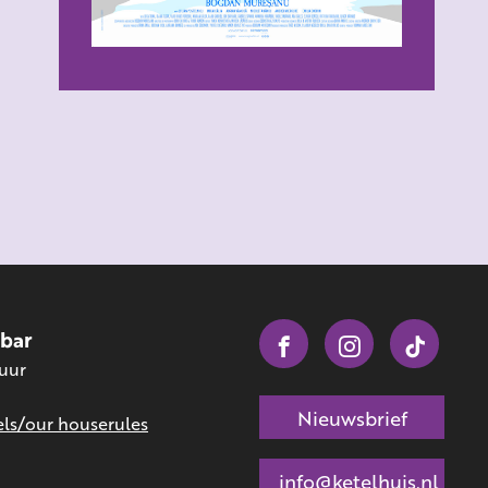
obar
 uur
Nieuwsbrief
ls/our houserules
info@ketelhuis.nl