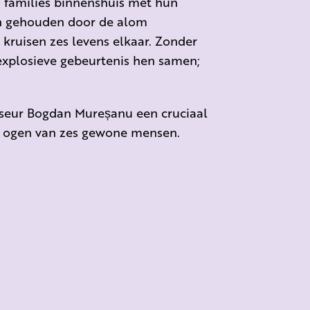
len families binnenshuis met hun
ten gehouden door de alom
kruisen zes levens elkaar. Zonder
explosieve gebeurtenis hen samen;
isseur Bogdan Mureșanu een cruciaal
 ogen van zes gewone mensen.