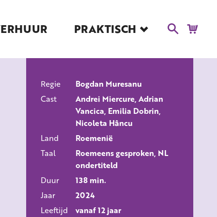
VERHUUR
PRAKTISCH
Blog
Route en Contact
Toegankelijkheid
Regie
Educatie
Bogdan Muresanu
ALLE FILMS
Cast
Andrei Miercure, Adrian
Kaartverkoop en
Vancica, Emilia Dobrin,
Tarieven
Nicoleta Hâncu
Over Het Ketelhuis
Land
Roemenië
Vacatures
Taal
Roemeens gesproken, NL
ondertiteld
Duur
138 min.
Jaar
2024
Leeftijd
vanaf 12 jaar