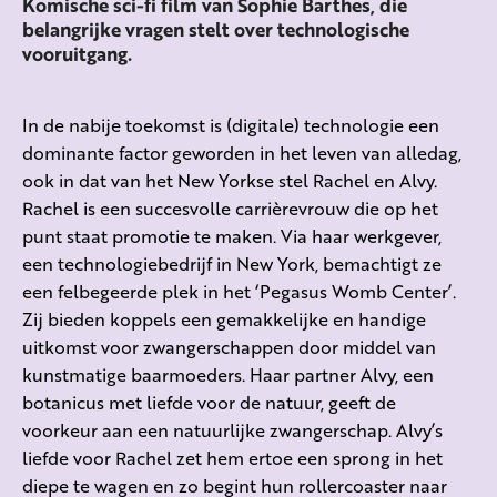
Komische sci-fi film van Sophie Barthes, die
belangrijke vragen stelt over technologische
vooruitgang.
In de nabije toekomst is (digitale) technologie een
dominante factor geworden in het leven van alledag,
ook in dat van het New Yorkse stel Rachel en Alvy.
Rachel is een succesvolle carrièrevrouw die op het
punt staat promotie te maken. Via haar werkgever,
een technologiebedrijf in New York, bemachtigt ze
een felbegeerde plek in het ‘Pegasus Womb Center’.
Zij bieden koppels een gemakkelijke en handige
uitkomst voor zwangerschappen door middel van
kunstmatige baarmoeders. Haar partner Alvy, een
botanicus met liefde voor de natuur, geeft de
voorkeur aan een natuurlijke zwangerschap. Alvy’s
liefde voor Rachel zet hem ertoe een sprong in het
diepe te wagen en zo begint hun rollercoaster naar