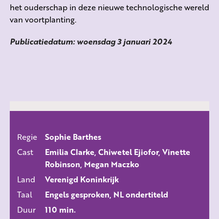
het ouderschap in deze nieuwe technologische wereld
van voortplanting.
Publicatiedatum: woensdag 3 januari 2024
Regie
Sophie Barthes
ALLE FILMS
Cast
Emilia Clarke, Chiwetel Ejiofor, Vinette
Robinson, Megan Maczko
Land
Verenigd Koninkrijk
Taal
Engels gesproken, NL ondertiteld
Duur
110 min.