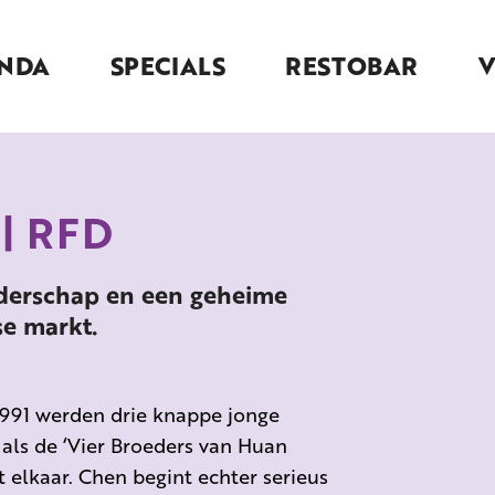
NDA
SPECIALS
RESTOBAR
 | RFD
oederschap en een geheime
se markt.
991 werden drie knappe jonge
ls de ‘Vier Broeders van Huan
 elkaar. Chen begint echter serieus