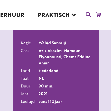
VERHUUR
PRAKTISCH
Blog
Route en Contact
Toegankelijkheid
Regie
Educatie
Wahid Sanouji
ALLE FILMS
Cast
Aziz Akazim, Mamoun
Kaartverkoop en
Elyounoussi, Chems Eddine
Tarieven
Amar
Over Het Ketelhuis
Land
Nederland
Vacatures
Taal
NL
Duur
90 min.
Jaar
2021
Leeftijd
vanaf 12 jaar