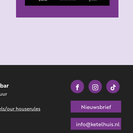
obar
 uur
Nieuwsbrief
ls/our houserules
info@ketelhuis.nl