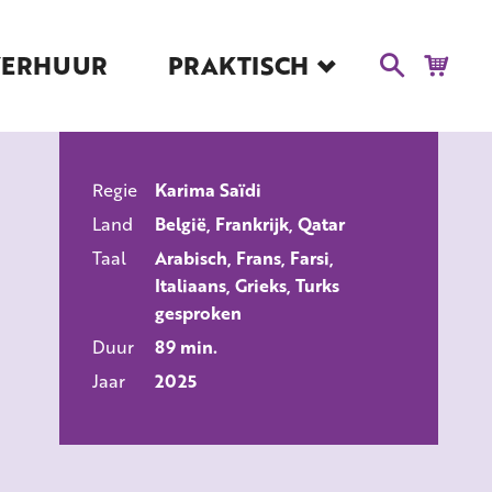
VERHUUR
PRAKTISCH
Blog
Route en Contact
Toegankelijkheid
Regie
Karima Saïdi
Educatie
ALLE FILMS
Land
België, Frankrijk, Qatar
Kaartverkoop en
Tarieven
Taal
Arabisch, Frans, Farsi,
Italiaans, Grieks, Turks
Over Het Ketelhuis
gesproken
Vacatures
Duur
89 min.
Jaar
2025