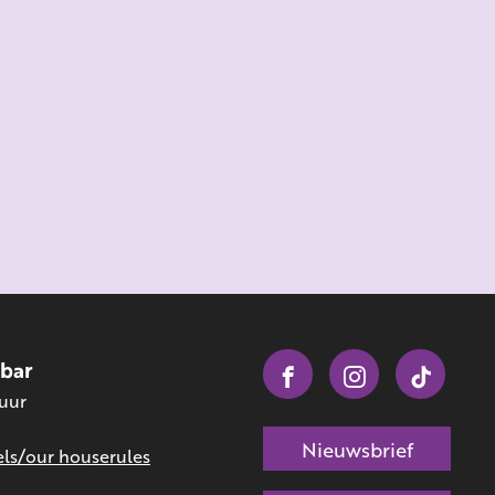
obar
 uur
Nieuwsbrief
ls/our houserules