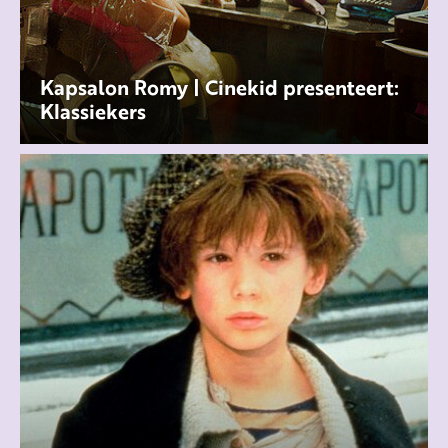
Kapsalon Romy | Cinekid presenteert:
Klassiekers
Als Romy van haar pas gescheiden moeder na
school bij haar oma moet blijven, is ze niet blij.
Ook oma Stine, een stugg
...
MEER INFO