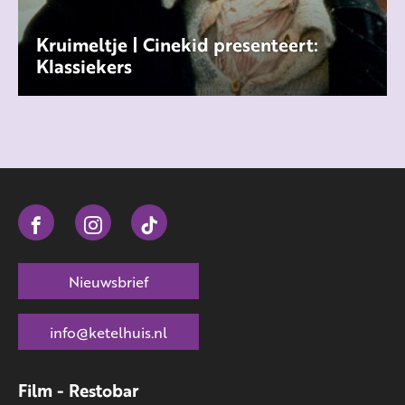
Kruimeltje | Cinekid presenteert:
Klassiekers
Kruimeltje gaat over al avontuurlijke
belevenissen van een 10-jarig zwerfjongetje in
de grote stad.
MEER INFO
Nieuwsbrief
info@ketelhuis.nl
Film - Restobar