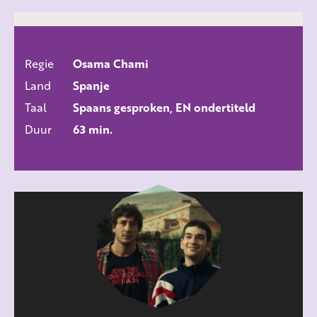
Regie
Osama Chami
ALLE FILMS
Land
Spanje
Taal
Spaans gesproken, EN ondertiteld
Duur
63 min.