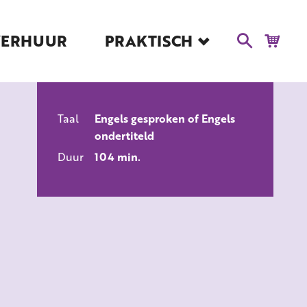
VERHUUR
PRAKTISCH
Blog
Route en Contact
Toegankelijkheid
Taal
Engels gesproken of Engels
Educatie
ondertiteld
ALLE FILMS
Kaartverkoop en
Duur
104 min.
Tarieven
Over Het Ketelhuis
Vacatures