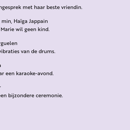
ongesprek met haar beste vriendin.
0 min, Haïga Jappain
 Marie wil geen kind.
rguelen
vibraties van de drums.
a
aar een karaoke-avond.
r
een bijzondere ceremonie.