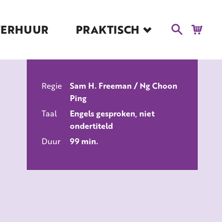
VERHUUR
PRAKTISCH
Blog
Route en Contact
Toegankelijkheid
Regie
Sam H. Freeman / Ng Choon
Educatie
Ping
ALLE FILMS
Kaartverkoop en
Taal
Engels gesproken, niet
Tarieven
ondertiteld
Over Het Ketelhuis
Duur
99 min.
Vacatures