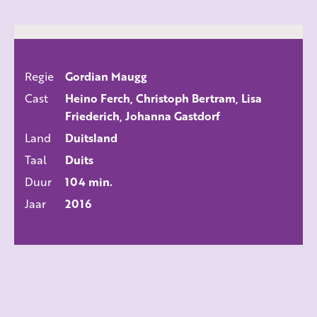
Regie
Gordian Maugg
ALLE FILMS
Cast
Heino Ferch, Christoph Bertram, Lisa
Friederich, Johanna Gastdorf
Land
Duitsland
Taal
Duits
Duur
104 min.
Jaar
2016