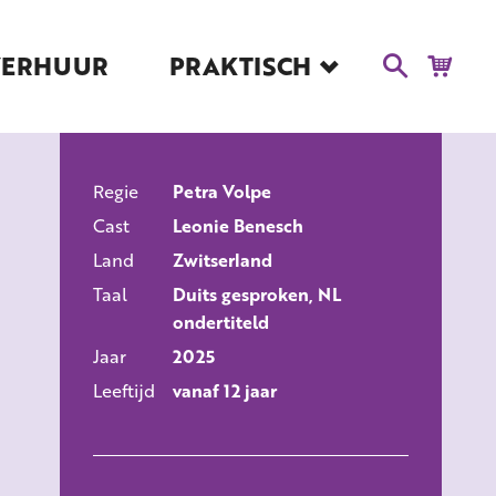
VERHUUR
PRAKTISCH
Blog
Route en Contact
Toegankelijkheid
Regie
Educatie
Petra Volpe
ALLE FILMS
Cast
Leonie Benesch
Kaartverkoop en
Tarieven
Land
Zwitserland
Taal
Duits gesproken, NL
Over Het Ketelhuis
ondertiteld
Vacatures
Jaar
2025
Leeftijd
vanaf 12 jaar