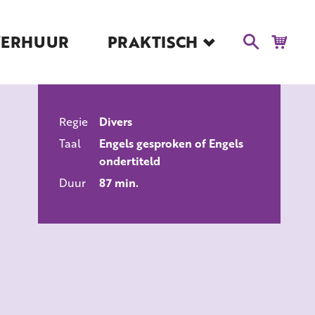
VERHUUR
PRAKTISCH
Blog
Route en Contact
Toegankelijkheid
Regie
Divers
Educatie
ALLE FILMS
Taal
Engels gesproken of Engels
Kaartverkoop en
ondertiteld
Tarieven
Duur
87 min.
Over Het Ketelhuis
Vacatures