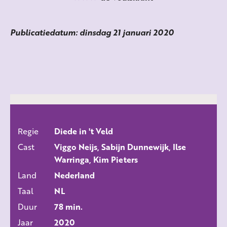
Publicatiedatum: dinsdag 21 januari 2020
Regie
Diede in 't Veld
ALLE FILMS
Cast
Viggo Neijs, Sabijn Dunnewijk, Ilse
Warringa, Kim Pieters
Land
Nederland
Taal
NL
Duur
78 min.
Jaar
2020