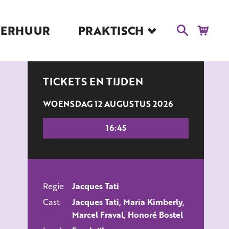
VERHUUR
PRAKTISCH
Blog
Route en Contact
Toegankelijkheid
TICKETS EN TIJDEN
Educatie
WOENSDAG 12 AUGUSTUS 2026
Kaartverkoop en
Tarieven
16:45
Over Het Ketelhuis
Vacatures
Regie
Jacques Tati
ALLE FILMS
Cast
Jacques Tati, Maria Kimberly,
Marcel Fraval, Honoré Bostel