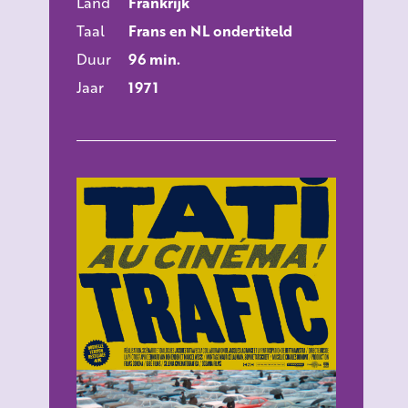
Land
Frankrijk
Taal
Frans en NL ondertiteld
Duur
96 min.
Jaar
1971