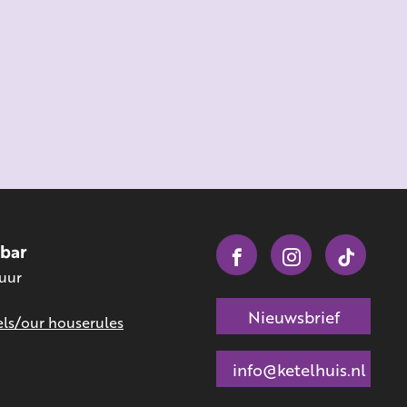
obar
 uur
Nieuwsbrief
ls/our houserules
info@ketelhuis.nl