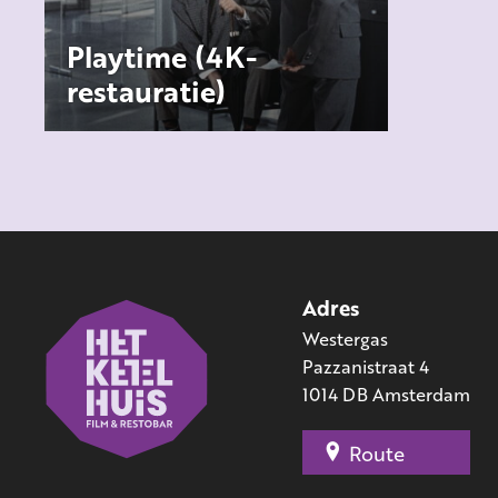
Playtime (4K-
restauratie)
In 4K gerestaureerd, waardoor
de architecturale precisie, de
visuele gelaagdheid en Tati’s
minutieuze choreografie v
...
Adres
Westergas
Pazzanistraat 4
1014 DB Amsterdam
Route