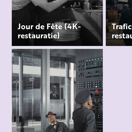
Jour de Fête (4K-
Trafi
restauratie)
resta
Jour de fête speelt zich af in
Typische
het landelijke Sainte-Sévère,
humor on
waar een kermis neerstrijkt
miscomm
met woonwagens, een
van effi
draaim
...