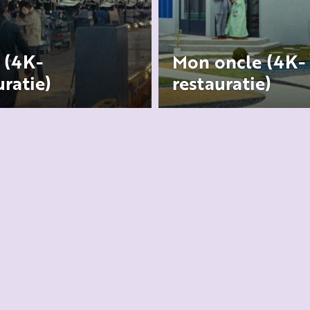
c (4K-
Mon oncle (4K-
uratie)
restauratie)
 Tati film waarin
Mon Oncle speelt zich 
tstaat uit vertraging,
tussen twee werelden d
unicatie en de illusie
elkaar scherp contraste
ciëntie in de wereld.
hypermoderne, steriele
woonwijk en e
...