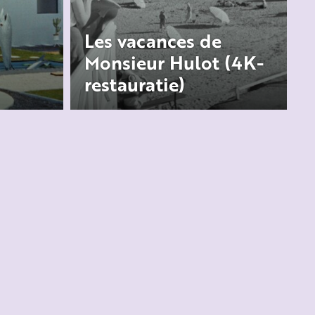
Les vacances de
Monsieur Hulot (4K-
restauratie)
af
Les Vacances de Monsieur
ie
Hulot speelt zich af in een
ren: een
badplaats aan de Atlantische
kust waar vakantiegangers hun
stedel
...