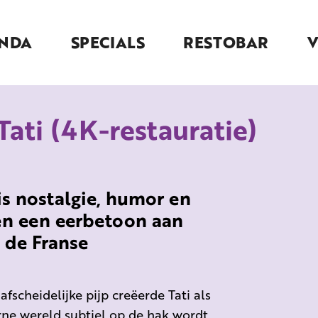
NDA
SPECIALS
RESTOBAR
Tati (4K-restauratie)
is nostalgie, humor en
en een eerbetoon aan
t de Franse
afscheidelijke pijp creëerde Tati als
e wereld subtiel op de hak wordt