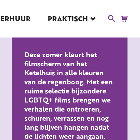
VERHUUR
PRAKTISCH
Blog
Route en Contact
Toegankelijkheid
Deze zomer kleurt het
Educatie
filmscherm van het
Kaartverkoop en
Ketelhuis in alle kleuren
Tarieven
van de regenboog. Met een
Over Het Ketelhuis
ruime selectie bijzondere
Vacatures
LGBTQ+ films brengen we
verhalen die ontroeren,
schuren, verrassen en nog
lang blijven hangen nadat
de lichten weer aangaan.