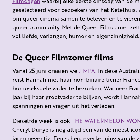
Filmdagen
waarbij elke eerste dinsdag van de 
geselecteerd voor bezoekers van het Ketelhuis
om queer cinema samen te beleven en te viere
queer community. Met de Queer Filmzomer zette
vol liefde, verlangen, humor en eigenzinnigheid.
De Queer Filmzomer films
Vanaf 25 juni draaien we
JIMPA
. In deze Austra
reist Hannah met haar non-binaire tiener Fran
homoseksuele vader te bezoeken. Wanneer Fran
jaar bij haar grootvader te blijven, wordt Han
spanningen en vragen uit het verleden.
Diezelfde week is ook
THE WATERMELON WO
Cheryl Dunye is nog altijd een van de meest ico
jaren negentig. Een scherpe verkenning van de z