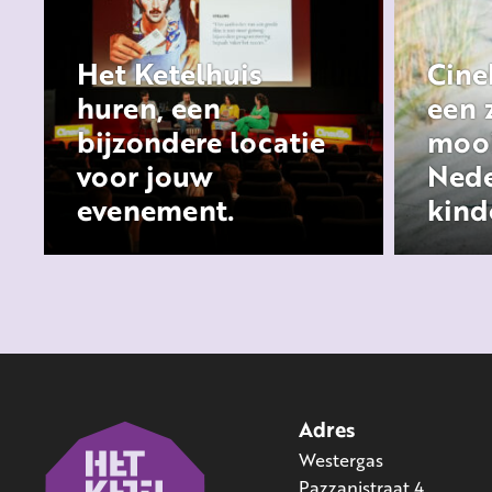
Het Ketelhuis
Cine
huren, een
een 
bijzondere locatie
mooi
voor jouw
Nede
evenement.
kind
Adres
Westergas
Pazzanistraat 4