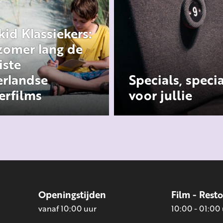
kid Klassiekers:
zomer lang de
ste
rlandse
Specials, speci
erfilms
voor jullie
Openingstijden
Film - Rest
vanaf 10:00 uur
10:00 - 01:00