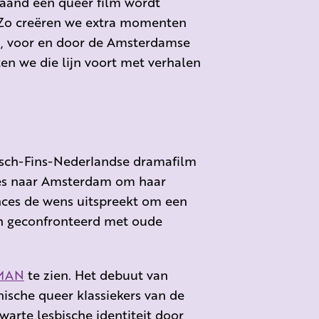
maand een queer film wordt
. Zo creëren we extra momenten
n, voor en door de Amsterdamse
n we die lijn voort met verhalen
lisch-Fins-Nederlandse dramafilm
ces naar Amsterdam om haar
ces de wens uitspreekt om een
nah geconfronteerd met oude
MAN
te zien. Het debuut van
nische queer klassiekers van de
warte lesbische identiteit door