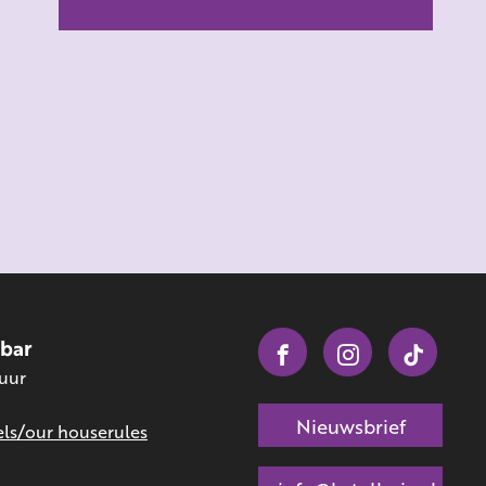
obar
 uur
Nieuwsbrief
ls/our houserules