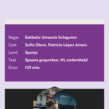
Regie
Estibaliz Urresola Solaguren
ALLE FILMS
Cast
Sofía Otero, Patricia López Arnaiz
Land
Spanje
Taal
Spaans gesproken, NL ondertiteld
Duur
129 min.