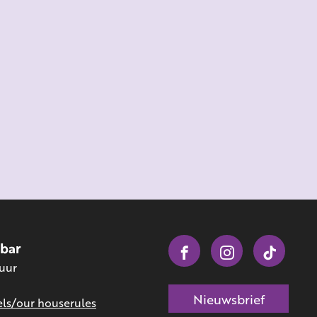
obar
 uur
Nieuwsbrief
ls/our houserules