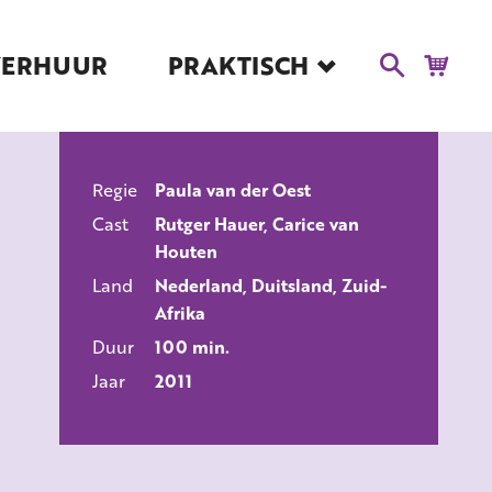
VERHUUR
PRAKTISCH
Blog
Route en Contact
Toegankelijkheid
Regie
Paula van der Oest
Educatie
ALLE FILMS
Cast
Rutger Hauer, Carice van
Kaartverkoop en
Houten
Tarieven
Land
Nederland, Duitsland, Zuid-
Over Het Ketelhuis
Afrika
Vacatures
Duur
100 min.
Jaar
2011