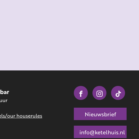
obar
 uur
Nieuwsbrief
ls/our houserules
info@ketelhuis.nl