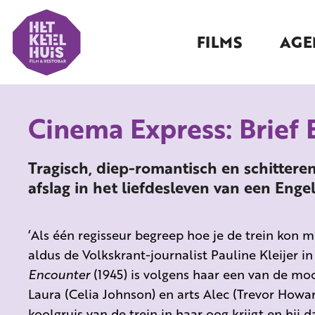
FILMS
AGE
Cinema Express: Brief
Tragisch, diep-romantisch en schittere
afslag in het liefdesleven van een Enge
‘Als één regisseur begreep hoe je de trein kon 
aldus de Volkskrant-journalist Pauline Kleijer i
Encounter
(1945) is volgens haar een van de mooi
Laura (Celia Johnson) en arts Alec (Trevor Howar
koolgruis van de trein in haar oog krijgt en hij d