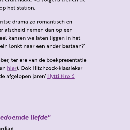
op het station.
 Britse drama zo romantisch en
beter afscheid nemen dan op een
eel kansen we laten liggen in het
rein lonkt naar een ander bestaan?’
ber, ter ere van de boekpresentatie
ten
hier
). Ook Hitchcock-klassieker
de afgelopen jaren’
Hytti Nro 6
gedoemde liefde
rdian