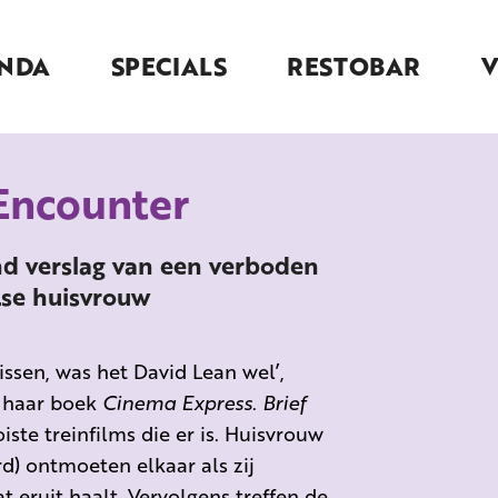
NDA
SPECIALS
RESTOBAR
 Encounter
nd verslag van een verboden
lse huisvrouw
missen, was het David Lean wel’,
n haar boek
Cinema Express
.
Brief
ste treinfilms die er is. Huisvrouw
d) ontmoeten elkaar als zij
at eruit haalt. Vervolgens treffen de