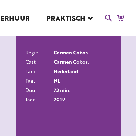
VERHUUR
PRAKTISCH
Blog
Route en Contact
Toegankelijkheid
Regie
Educatie
Carmen Cobos
ALLE FILMS
Cast
Carmen Cobos,
Kaartverkoop en
Tarieven
Land
Nederland
Taal
NL
Over Het Ketelhuis
Duur
73 min.
Vacatures
Jaar
2019