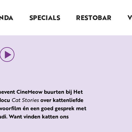
NDA
SPECIALS
RESTOBAR
mevent CineMeow buurten bij Het
 docu
Cat Stories
over kattenliefde
 voorfilm én een goed gesprek met
di. Want vinden katten ons