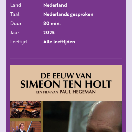
ALLE FILMS
Land
Nederland
Taal
Nederlands gesproken
Duur
80 min.
Jaar
2025
Leeftijd
Alle leeftijden