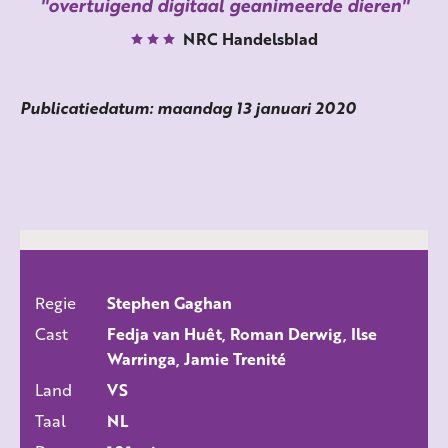
overtuigend digitaal geanimeerde dieren
NRC Handelsblad
Publicatiedatum: maandag 13 januari 2020
Regie
Stephen Gaghan
ALLE FILMS
Cast
Fedja van Huêt, Roman Derwig, Ilse
Warringa, Jamie Trenité
Land
VS
Taal
NL