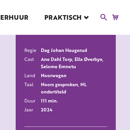
VERHUUR
PRAKTISCH
Blog
Route en Contact
Toegankelijkheid
Regie
Dag Johan Haugerud
Educatie
ALLE FILMS
Cast
Ane Dahl Torp, Ella Øverbye,
Kaartverkoop en
Selome Emnetu
Tarieven
Land
Noorwegen
Over Het Ketelhuis
Taal
Noors gesproken, NL
Vacatures
ondertiteld
Duur
111 min.
Jaar
2024