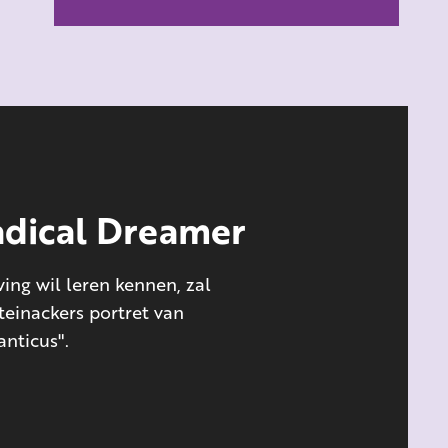
adical Dreamer
ing wil leren kennen, zal
teinackers portret van
nticus".