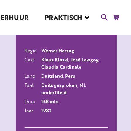
VERHUUR
PRAKTISCH
Blog
Route en Contact
Toegankelijkheid
Regie
Werner Herzog
Educatie
ALLE FILMS
Cast
Klaus Kinski, José Lewgoy,
Kaartverkoop en
Claudia Cardinale
Tarieven
Land
Duitsland, Peru
Over Het Ketelhuis
Taal
Duits gesproken, NL
Vacatures
ondertiteld
Duur
158 min.
Jaar
1982