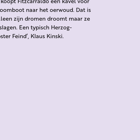
oopt Fitzcarraldo een kavel voor
toomboot naar het oerwoud. Dat is
 alleen zijn dromen droomt maar ze
slagen. Een typisch Herzog-
er Feind’, Klaus Kinski.