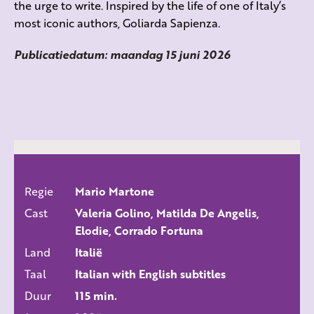
the urge to write. Inspired by the life of one of Italy’s
most iconic authors, Goliarda Sapienza.
Publicatiedatum: maandag 15 juni 2026
Regie
Mario Martone
ALLE FILMS
Cast
Valeria Golino, Matilda De Angelis,
Elodie, Corrado Fortuna
Land
Italië
Taal
Italian with English subtitles
Duur
115 min.