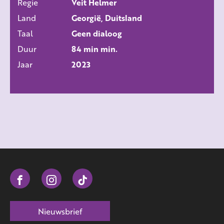
Regie
Veit Helmer
ALLE FILMS
Land
Georgië, Duitsland
Taal
Geen dialoog
Duur
84 min min.
Jaar
2023
Nieuwsbrief