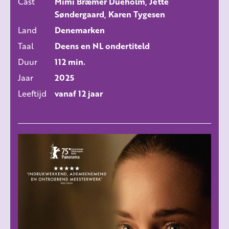
Cast
Mimi Bræmer Dueholm, Jette
Søndergaard, Karen Tygesen
Land
Denemarken
Taal
Deens en NL ondertiteld
Duur
112 min.
Jaar
2025
Leeftijd
vanaf 12 jaar