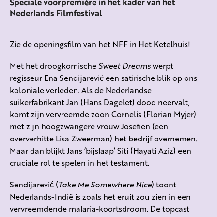
Speciale voorpremière in het kader van het
Nederlands Filmfestival
Zie de openingsfilm van het NFF in Het Ketelhuis!
Met het droogkomische
Sweet Dreams
werpt
regisseur Ena Sendijarević een satirische blik op ons
koloniale verleden. Als de Nederlandse
suikerfabrikant Jan (Hans Dagelet) dood neervalt,
komt zijn vervreemde zoon Cornelis (Florian Myjer)
met zijn hoogzwangere vrouw Josefien (een
oververhitte Lisa Zweerman) het bedrijf overnemen.
Maar dan blijkt Jans ‘bijslaap’ Siti (Hayati Aziz) een
cruciale rol te spelen in het testament.
Sendijarević (
Take Me Somewhere Nice
) toont
Nederlands-Indië is zoals het eruit zou zien in een
vervreemdende malaria-koortsdroom. De topcast