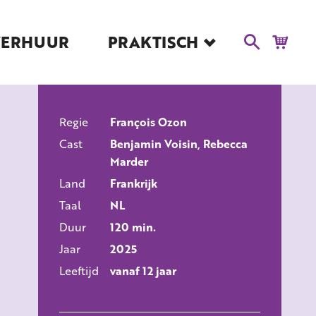
VERHUUR
PRAKTISCH
Blog
Route en Contact
Toegankelijkheid
Regie
Educatie
François Ozon
ALLE FILMS
Cast
Benjamin Voisin, Rebecca
Kaartverkoop en
Marder
Tarieven
Land
Frankrijk
Over Het Ketelhuis
Taal
NL
Vacatures
Duur
120 min.
Jaar
2025
Leeftijd
vanaf 12 jaar