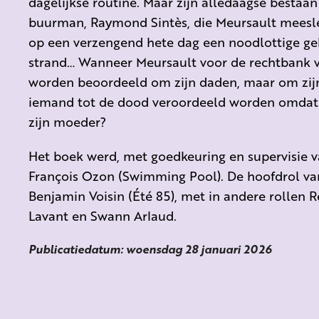
dagelijkse routine. Maar zijn alledaagse bestaan
buurman, Raymond Sintès, die Meursault meesle
op een verzengend hete dag een noodlottige geb
strand… Wanneer Meursault voor de rechtbank vers
worden beoordeeld om zijn daden, maar om zij
iemand tot de dood veroordeeld worden omdat hi
zijn moeder?
Het boek werd, met goedkeuring en supervisie v
François Ozon (Swimming Pool). De hoofdrol va
Benjamin Voisin (Été 85), met in andere rollen R
Lavant en Swann Arlaud.
Publicatiedatum: woensdag 28 januari 2026