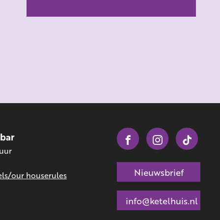
obar
 uur
Nieuwsbrief
ls/our houserules
info@ketelhuis.nl