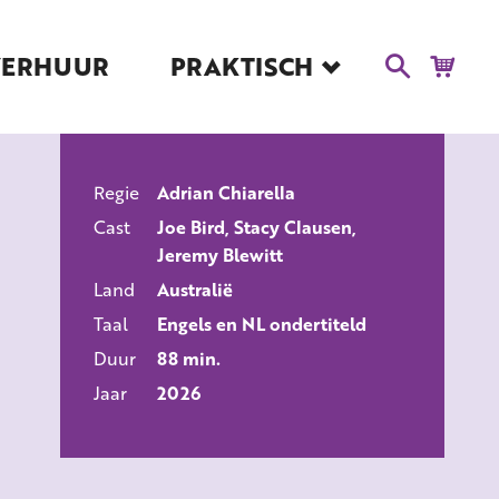
VERHUUR
PRAKTISCH
Blog
Route en Contact
Toegankelijkheid
Regie
Adrian Chiarella
Educatie
ALLE FILMS
Cast
Joe Bird, Stacy Clausen,
Kaartverkoop en
Jeremy Blewitt
Tarieven
Land
Australië
Over Het Ketelhuis
Taal
Engels en NL ondertiteld
Vacatures
Duur
88 min.
Jaar
2026