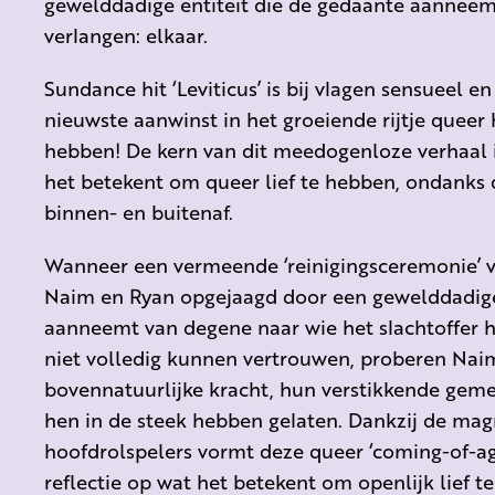
gewelddadige entiteit die de gedaante aanneem
verlangen: elkaar.
Sundance hit ‘Leviticus’ is bij vlagen sensueel e
nieuwste aanwinst in het groeiende rijtje queer 
hebben! De kern van dit meedogenloze verhaal i
het betekent om queer lief te hebben, ondank
binnen- en buitenaf.
Wanneer een vermeende ‘reinigingsceremonie’ v
Naim en Ryan opgejaagd door een gewelddadige 
aanneemt van degene naar wie het slachtoffer he
niet volledig kunnen vertrouwen, proberen Nai
bovennatuurlijke kracht, hun verstikkende gem
hen in de steek hebben gelaten. Dankzij de ma
hoofdrolspelers vormt deze queer ‘coming-of-ag
reflectie op wat het betekent om openlijk lief 