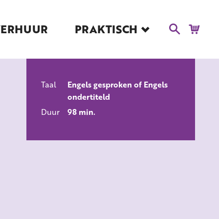
VERHUUR
PRAKTISCH
Blog
Route en Contact
Toegankelijkheid
Taal
Engels gesproken of Engels
Educatie
ondertiteld
ALLE FILMS
Kaartverkoop en
Duur
98 min.
Tarieven
Over Het Ketelhuis
Vacatures